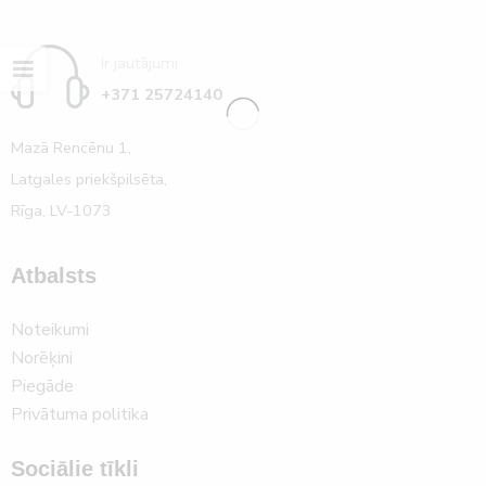
Ir jautājumi
+371 25724140
Mazā Rencēnu 1,
Latgales priekšpilsēta,
Rīga, LV-1073
Atbalsts
Noteikumi
Norēķini
Piegāde
Privātuma politika
Sociālie tīkli