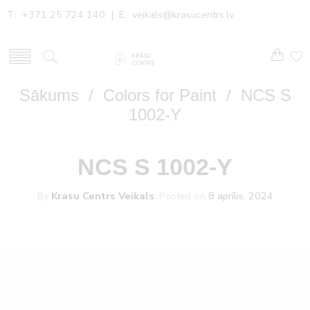
T: +371 25 724 140 | E:
veikals@krasucentrs.lv
Sākums
/
Colors for Paint
/ NCS S
1002-Y
NCS S 1002-Y
By
Krasu Centrs Veikals
.
Posted on
8 aprīlis, 2024