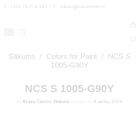
T: +371 25 724 140 | E:
veikals@krasucentrs.lv
Sākums
/
Colors for Paint
/ NCS S
1005-G90Y
NCS S 1005-G90Y
By
Krasu Centrs Veikals
.
Posted on
8 aprīlis, 2024