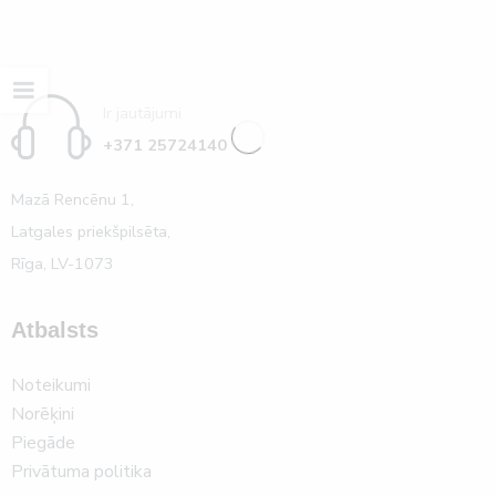
Ir jautājumi
+371 25724140
Mazā Rencēnu 1,
Latgales priekšpilsēta,
Rīga, LV-1073
Atbalsts
Noteikumi
Norēķini
Piegāde
Privātuma politika