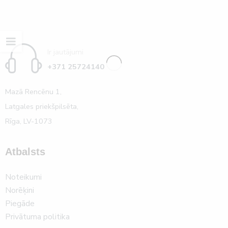
Ir jautājumi
+371 25724140
Mazā Rencēnu 1,
Latgales priekšpilsēta,
Rīga, LV-1073
Atbalsts
Noteikumi
Norēķini
Piegāde
Privātuma politika