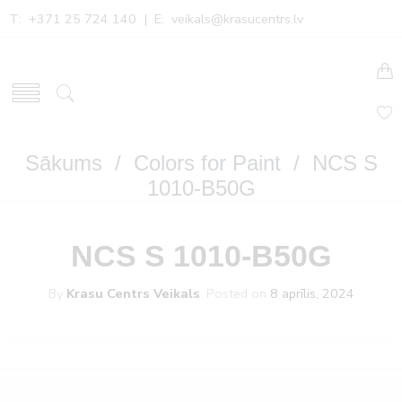
T: +371 25 724 140 | E:
veikals@krasucentrs.lv
Sākums
/
Colors for Paint
/ NCS S
1010-B50G
NCS S 1010-B50G
By
Krasu Centrs Veikals
.
Posted on
8 aprīlis, 2024