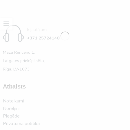
Ir jautājumi
+371 25724140
Mazā Rencēnu 1,
Latgales priekšpilsēta,
Rīga, LV-1073
Atbalsts
Noteikumi
Norēķini
Piegāde
Privātuma politika