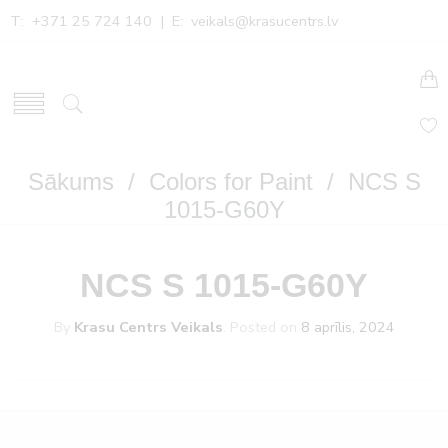
T: +371 25 724 140 | E:
veikals@krasucentrs.lv
Sākums
/
Colors for Paint
/ NCS S
1015-G60Y
NCS S 1015-G60Y
By
Krasu Centrs Veikals
.
Posted on
8 aprīlis, 2024