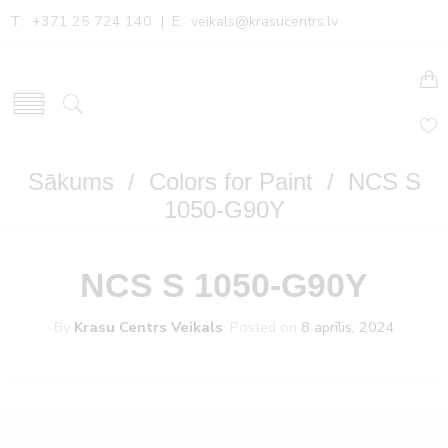
T: +371 25 724 140 | E:
veikals@krasucentrs.lv
Sākums
/
Colors for Paint
/ NCS S
1050-G90Y
NCS S 1050-G90Y
By
Krasu Centrs Veikals
.
Posted on
8 aprīlis, 2024