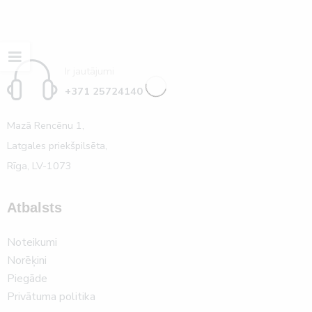
Ir jautājumi
+371 25724140
Mazā Rencēnu 1,
Latgales priekšpilsēta,
Rīga, LV-1073
Atbalsts
Noteikumi
Norēķini
Piegāde
Privātuma politika