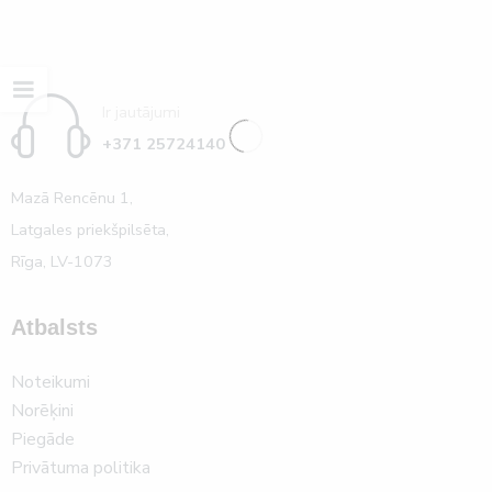
Ir jautājumi
+371 25724140
Mazā Rencēnu 1,
Latgales priekšpilsēta,
Rīga, LV-1073
Atbalsts
Noteikumi
Norēķini
Piegāde
Privātuma politika