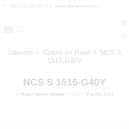
T: +371 25 724 140 | E:
veikals@krasucentrs.lv
Sākums
/
Colors for Paint
/ NCS S
1515-G40Y
NCS S 1515-G40Y
By
Krasu Centrs Veikals
.
Posted on
8 aprīlis, 2024