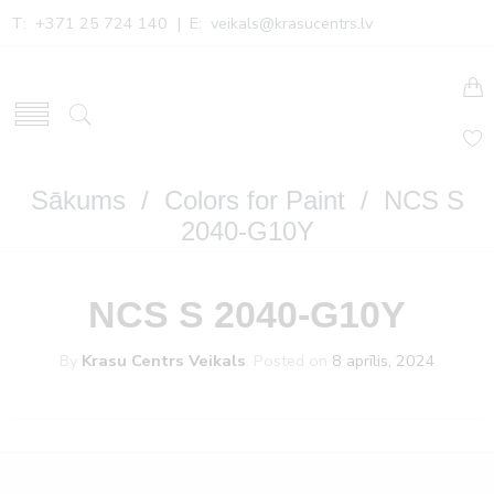
T: +371 25 724 140 | E:
veikals@krasucentrs.lv
Sākums
/
Colors for Paint
/ NCS S
2040-G10Y
NCS S 2040-G10Y
By
Krasu Centrs Veikals
.
Posted on
8 aprīlis, 2024