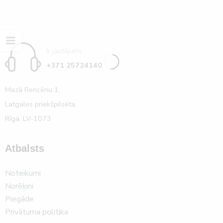
Ir jautājumi
+371 25724140
Mazā Rencēnu 1,
Latgales priekšpilsēta,
Rīga, LV-1073
Atbalsts
Noteikumi
Norēķini
Piegāde
Privātuma politika