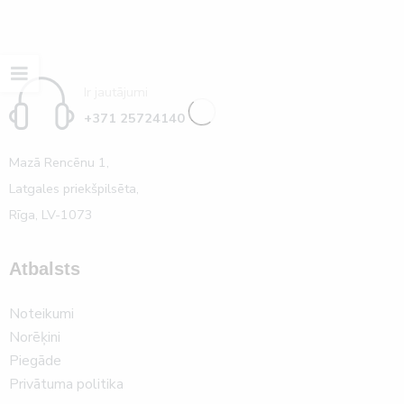
Ir jautājumi
+371 25724140
Mazā Rencēnu 1,
Latgales priekšpilsēta,
Rīga, LV-1073
Atbalsts
Noteikumi
Norēķini
Piegāde
Privātuma politika