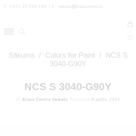
T: +371 25 724 140 | E:
veikals@krasucentrs.lv
Sākums
/
Colors for Paint
/ NCS S
3040-G90Y
NCS S 3040-G90Y
By
Krasu Centrs Veikals
.
Posted on
8 aprīlis, 2024