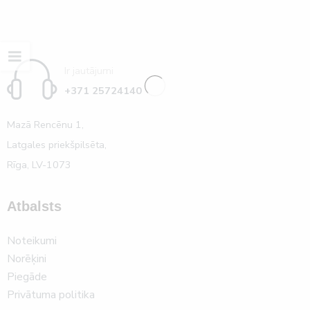
Ir jautājumi
+371 25724140
Mazā Rencēnu 1,
Latgales priekšpilsēta,
Rīga, LV-1073
Atbalsts
Noteikumi
Norēķini
Piegāde
Privātuma politika