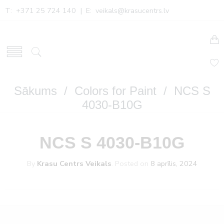
T: +371 25 724 140 | E:
veikals@krasucentrs.lv
Sākums
/
Colors for Paint
/ NCS S
4030-B10G
NCS S 4030-B10G
By
Krasu Centrs Veikals
.
Posted on
8 aprīlis, 2024