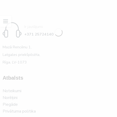
Ir jautājumi
+371 25724140
Mazā Rencēnu 1,
Latgales priekšpilsēta,
Rīga, LV-1073
Atbalsts
Noteikumi
Norēķini
Piegāde
Privātuma politika