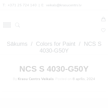
T: +371 25 724 140 | E:
veikals@krasucentrs.lv
Sākums
/
Colors for Paint
/ NCS S
4030-G50Y
NCS S 4030-G50Y
By
Krasu Centrs Veikals
.
Posted on
8 aprīlis, 2024