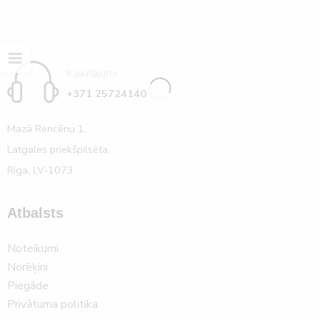
Ir jautājumi
+371 25724140
Mazā Rencēnu 1,
Latgales priekšpilsēta,
Rīga, LV-1073
Atbalsts
Noteikumi
Norēķini
Piegāde
Privātuma politika