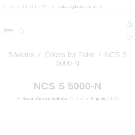
T: +371 25 724 140 | E:
veikals@krasucentrs.lv
Sākums
/
Colors for Paint
/ NCS S
5000-N
NCS S 5000-N
By
Krasu Centrs Veikals
.
Posted on
8 aprīlis, 2024