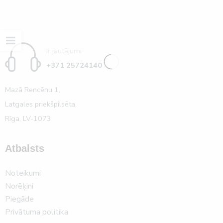
Ir jautājumi
+371 25724140
Mazā Rencēnu 1,
Latgales priekšpilsēta,
Rīga, LV-1073
Atbalsts
Noteikumi
Norēķini
Piegāde
Privātuma politika