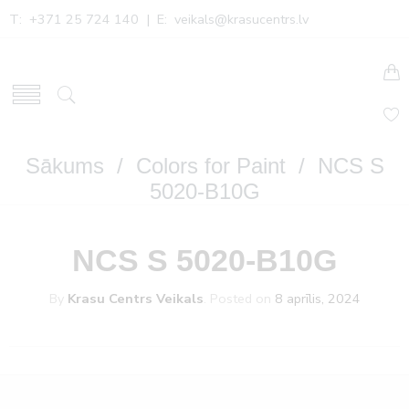
T: +371 25 724 140 | E:
veikals@krasucentrs.lv
Sākums
/
Colors for Paint
/ NCS S
5020-B10G
NCS S 5020-B10G
By
Krasu Centrs Veikals
.
Posted on
8 aprīlis, 2024