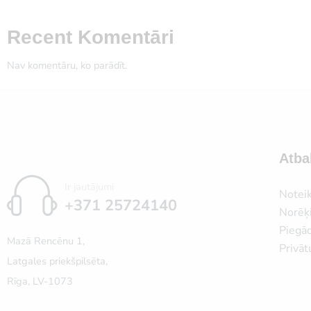
Recent Komentāri
Nav komentāru, ko parādīt.
Atba
Ir jautājumi
Notei
+371 25724140
Norēķi
Piegā
Mazā Rencēnu 1,
Privāt
Latgales priekšpilsēta,
Rīga, LV-1073