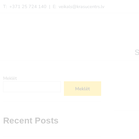
T: +371 25 724 140 | E:
veikals@krasucentrs.lv
Meklēt
Meklēt
Recent Posts