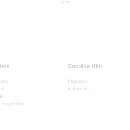
lsts
Sociālie tīkli
kumi
Facebook
ni
Instagram
de
uma politika