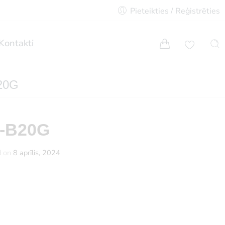
Pieteikties / Reģistrēties
Kontakti
20G
5-B20G
d on
8 aprīlis, 2024