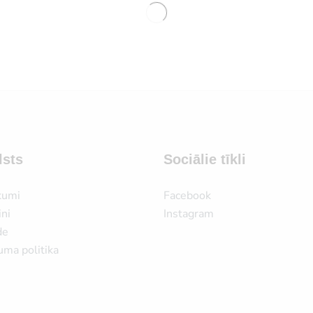
lsts
Sociālie tīkli
kumi
Facebook
ni
Instagram
de
uma politika