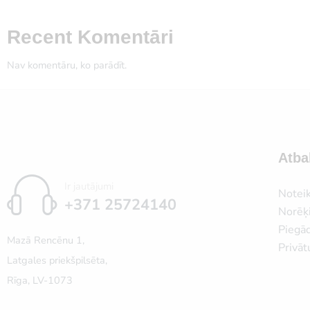
Recent Komentāri
Nav komentāru, ko parādīt.
Atba
Ir jautājumi
Notei
+371 25724140
Norēķi
Piegā
Mazā Rencēnu 1,
Privāt
Latgales priekšpilsēta,
Rīga, LV-1073