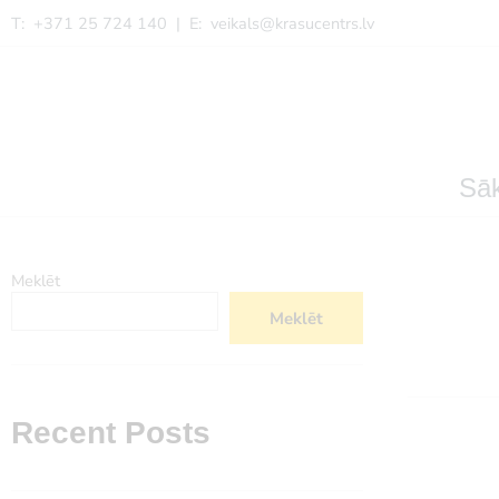
T: +371 25 724 140 | E:
veikals@krasucentrs.lv
Sā
Meklēt
Meklēt
Recent Posts