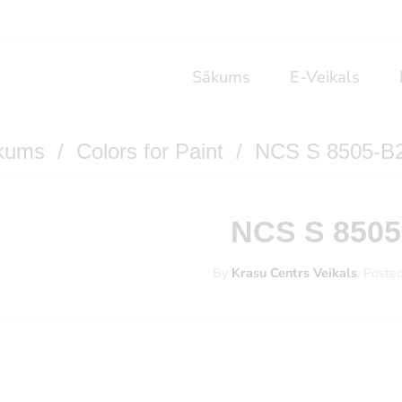
Sākums
E-Veikals
kums
/
Colors for Paint
/ NCS S 8505-B
NCS S 850
By
Krasu Centrs Veikals
.
Poste