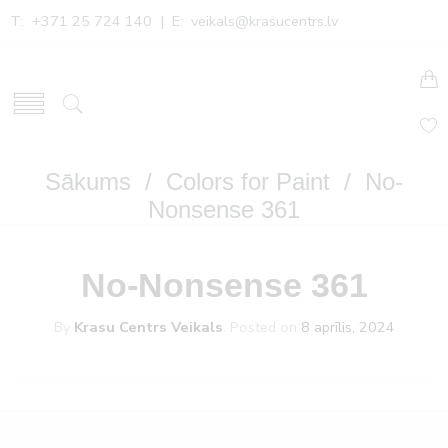
T: +371 25 724 140 | E:
veikals@krasucentrs.lv
Sākums
/
Colors for Paint
/ No-
Nonsense 361
No-Nonsense 361
By
Krasu Centrs Veikals
.
Posted on
8 aprīlis, 2024