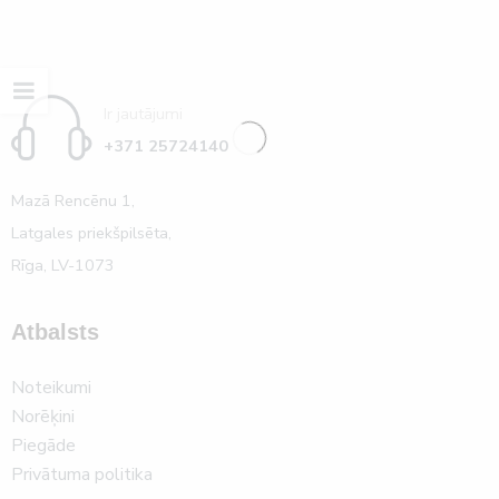
Ir jautājumi
+371 25724140
Mazā Rencēnu 1,
Latgales priekšpilsēta,
Rīga, LV-1073
Atbalsts
Noteikumi
Norēķini
Piegāde
Privātuma politika