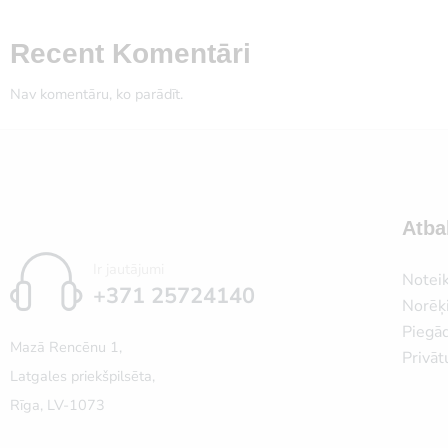
Recent Komentāri
Nav komentāru, ko parādīt.
Atba
Ir jautājumi
Notei
+371 25724140
Norēķi
Piegā
Mazā Rencēnu 1,
Privāt
Latgales priekšpilsēta,
Rīga, LV-1073