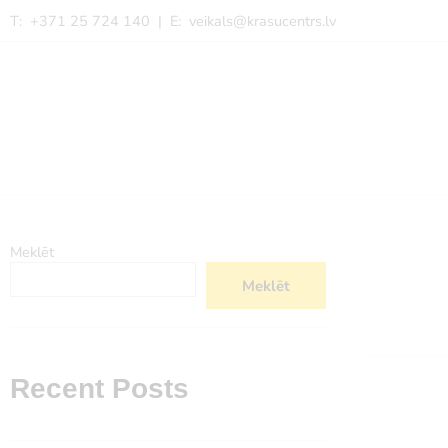
T: +371 25 724 140 | E:
veikals@krasucentrs.lv
Meklēt
Meklēt
Recent Posts