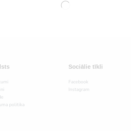
lsts
Sociālie tīkli
kumi
Facebook
ni
Instagram
de
uma politika