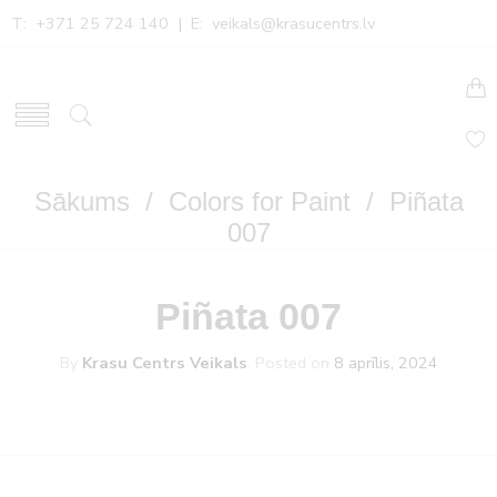
T: +371 25 724 140 | E:
veikals@krasucentrs.lv
Sākums
/
Colors for Paint
/ Piñata
007
Piñata 007
By
Krasu Centrs Veikals
.
Posted on
8 aprīlis, 2024