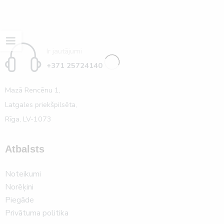
Ir jautājumi
+371 25724140
Mazā Rencēnu 1,
Latgales priekšpilsēta,
Rīga, LV-1073
Atbalsts
Noteikumi
Norēķini
Piegāde
Privātuma politika