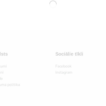
lsts
Sociālie tīkli
kumi
Facebook
ni
Instagram
de
uma politika