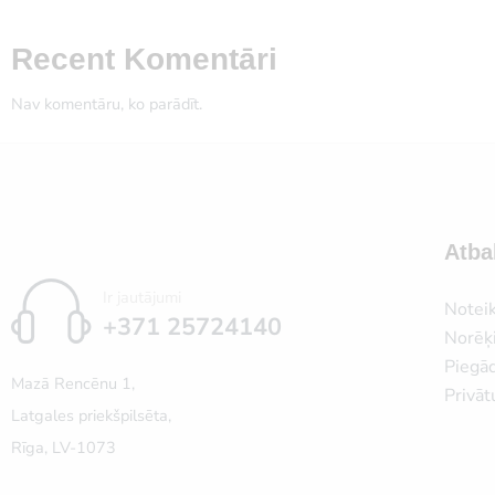
Recent Komentāri
Nav komentāru, ko parādīt.
Atba
Ir jautājumi
Notei
+371 25724140
Norēķi
Piegā
Mazā Rencēnu 1,
Privāt
Latgales priekšpilsēta,
Rīga, LV-1073