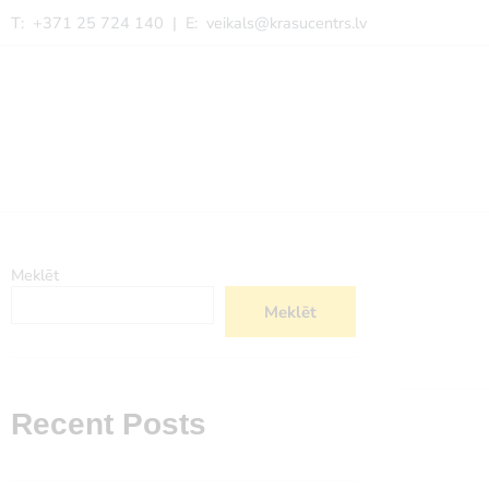
T: +371 25 724 140 | E:
veikals@krasucentrs.lv
Meklēt
Meklēt
Recent Posts