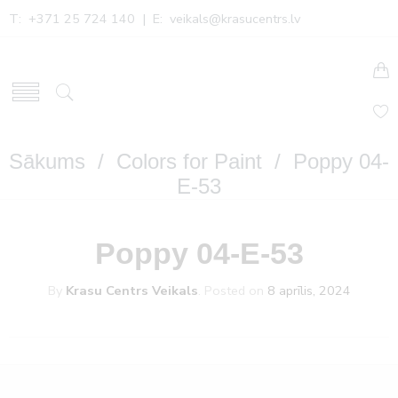
T: +371 25 724 140 | E:
veikals@krasucentrs.lv
Sākums
/
Colors for Paint
/ Poppy 04-
E-53
Poppy 04-E-53
By
Krasu Centrs Veikals
.
Posted on
8 aprīlis, 2024