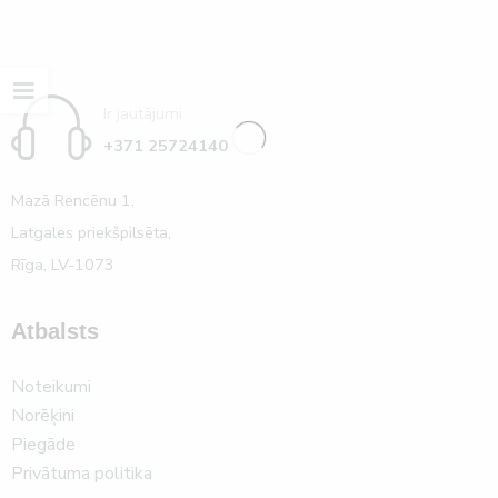
Ir jautājumi
+371 25724140
Mazā Rencēnu 1,
Latgales priekšpilsēta,
Rīga, LV-1073
Atbalsts
Noteikumi
Norēķini
Piegāde
Privātuma politika