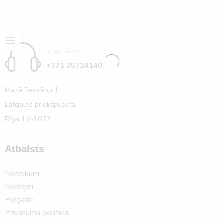
Ir jautājumi
+371 25724140
Mazā Rencēnu 1,
Latgales priekšpilsēta,
Rīga, LV-1073
Atbalsts
Noteikumi
Norēķini
Piegāde
Privātuma politika