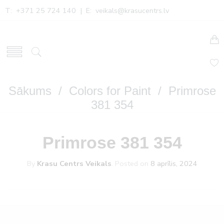
T: +371 25 724 140 | E:
veikals@krasucentrs.lv
Sākums
/
Colors for Paint
/ Primrose
381 354
Primrose 381 354
By
Krasu Centrs Veikals
.
Posted on
8 aprīlis, 2024