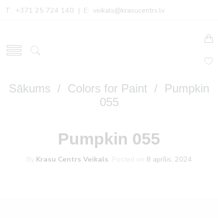
T: +371 25 724 140 | E:
veikals@krasucentrs.lv
Sākums
/
Colors for Paint
/ Pumpkin
055
Pumpkin 055
By
Krasu Centrs Veikals
.
Posted on
8 aprīlis, 2024