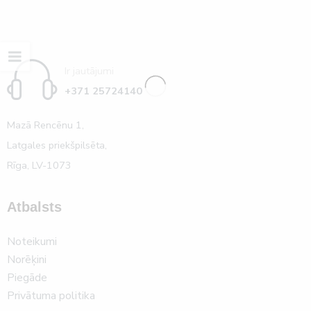
Ir jautājumi
+371 25724140
Mazā Rencēnu 1,
Latgales priekšpilsēta,
Rīga, LV-1073
Atbalsts
Noteikumi
Norēķini
Piegāde
Privātuma politika