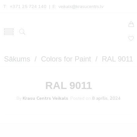
T: +371 25 724 140 | E:
veikals@krasucentrs.lv
Sākums
/
Colors for Paint
/ RAL 9011
RAL 9011
By
Krasu Centrs Veikals
.
Posted on
8 aprīlis, 2024