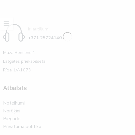
Ir jautājumi
+371 25724140
Mazā Rencēnu 1,
Latgales priekšpilsēta,
Rīga, LV-1073
Atbalsts
Noteikumi
Norēķini
Piegāde
Privātuma politika