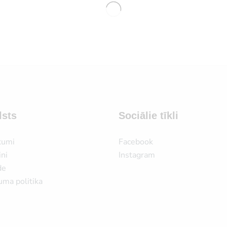
lsts
Sociālie tīkli
kumi
Facebook
ni
Instagram
de
uma politika