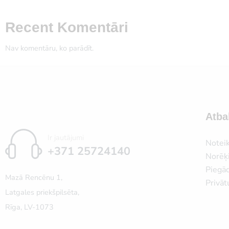
Recent Komentāri
Nav komentāru, ko parādīt.
Atba
Ir jautājumi
Notei
+371 25724140
Norēķi
Piegā
Mazā Rencēnu 1,
Privāt
Latgales priekšpilsēta,
Rīga, LV-1073