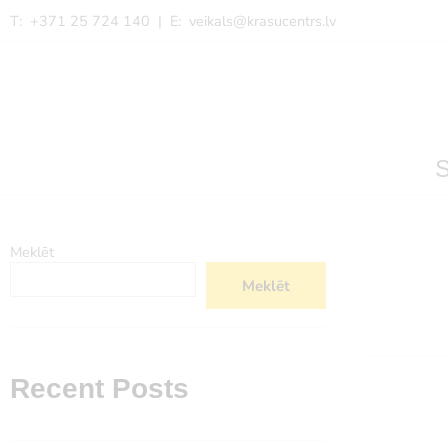
T: +371 25 724 140 | E:
veikals@krasucentrs.lv
Meklēt
Meklēt
Recent Posts