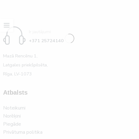
Ir jautājumi
+371 25724140
Mazā Rencēnu 1,
Latgales priekšpilsēta,
Rīga, LV-1073
Atbalsts
Noteikumi
Norēķini
Piegāde
Privātuma politika