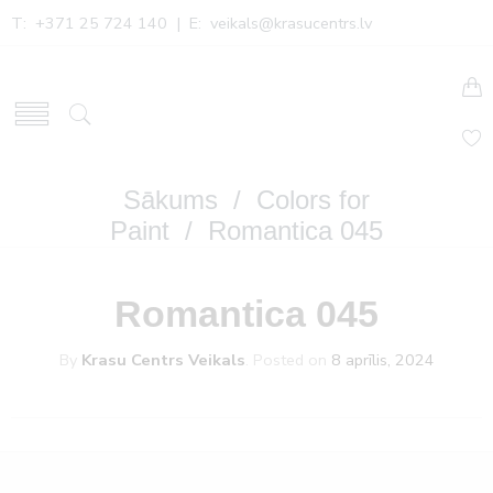
T: +371 25 724 140 | E:
veikals@krasucentrs.lv
Sākums
/
Colors for
Paint
/ Romantica 045
Romantica 045
By
Krasu Centrs Veikals
.
Posted on
8 aprīlis, 2024