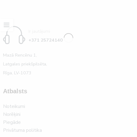
Ir jautājumi
+371 25724140
Mazā Rencēnu 1,
Latgales priekšpilsēta,
Rīga, LV-1073
Atbalsts
Noteikumi
Norēķini
Piegāde
Privātuma politika