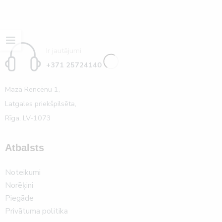
Ir jautājumi
+371 25724140
Mazā Rencēnu 1,
Latgales priekšpilsēta,
Rīga, LV-1073
Atbalsts
Noteikumi
Norēķini
Piegāde
Privātuma politika