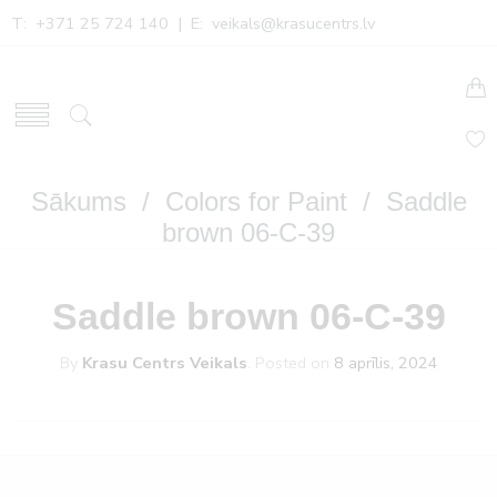
T: +371 25 724 140 | E:
veikals@krasucentrs.lv
Sākums
/
Colors for Paint
/ Saddle
brown 06-C-39
Saddle brown 06-C-39
By
Krasu Centrs Veikals
.
Posted on
8 aprīlis, 2024