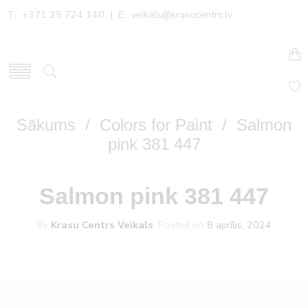
T: +371 25 724 140 | E:
veikals@krasucentrs.lv
Sākums
/
Colors for Paint
/ Salmon
pink 381 447
Salmon pink 381 447
By
Krasu Centrs Veikals
.
Posted on
8 aprīlis, 2024