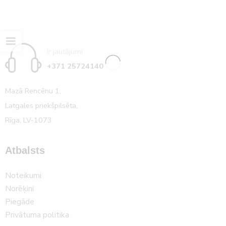
Ir jautājumi
+371 25724140
Mazā Rencēnu 1,
Latgales priekšpilsēta,
Rīga, LV-1073
Atbalsts
Noteikumi
Norēķini
Piegāde
Privātuma politika