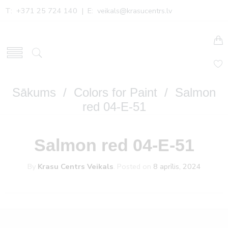
T: +371 25 724 140 | E:
veikals@krasucentrs.lv
Sākums
/
Colors for Paint
/ Salmon
red 04-E-51
Salmon red 04-E-51
By
Krasu Centrs Veikals
.
Posted on
8 aprīlis, 2024