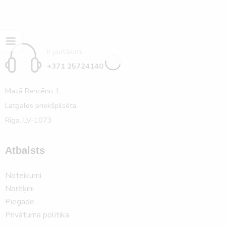
Ir jautājumi
+371 25724140
Mazā Rencēnu 1,
Latgales priekšpilsēta,
Rīga, LV-1073
Atbalsts
Noteikumi
Norēķini
Piegāde
Privātuma politika