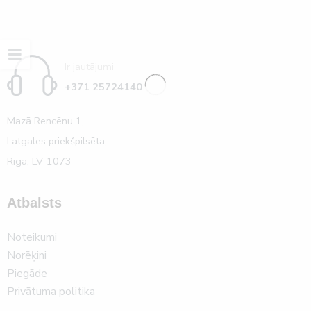
Ir jautājumi
+371 25724140
Mazā Rencēnu 1,
Latgales priekšpilsēta,
Rīga, LV-1073
Atbalsts
Noteikumi
Norēķini
Piegāde
Privātuma politika