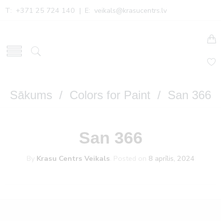
T: +371 25 724 140 | E:
veikals@krasucentrs.lv
Sākums
/
Colors for Paint
/ San 366
San 366
By
Krasu Centrs Veikals
.
Posted on
8 aprīlis, 2024