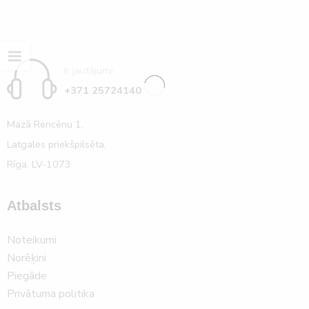
Ir jautājumi
+371 25724140
Mazā Rencēnu 1,
Latgales priekšpilsēta,
Rīga, LV-1073
Atbalsts
Noteikumi
Norēķini
Piegāde
Privātuma politika