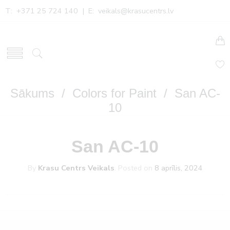
T: +371 25 724 140 | E:
veikals@krasucentrs.lv
Sākums
/
Colors for Paint
/ San AC-
10
San AC-10
By
Krasu Centrs Veikals
.
Posted on
8 aprīlis, 2024