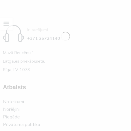
Ir jautājumi
+371 25724140
Mazā Rencēnu 1,
Latgales priekšpilsēta,
Rīga, LV-1073
Atbalsts
Noteikumi
Norēķini
Piegāde
Privātuma politika