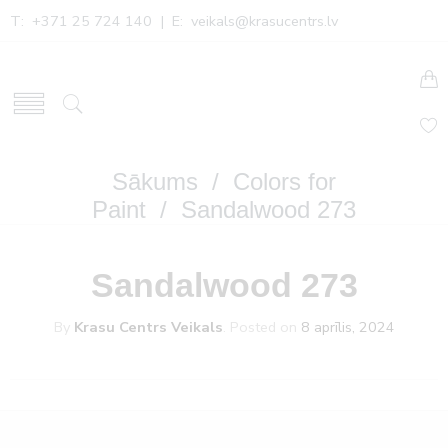
T: +371 25 724 140 | E:
veikals@krasucentrs.lv
Sākums
/
Colors for
Paint
/ Sandalwood 273
Sandalwood 273
By
Krasu Centrs Veikals
.
Posted on
8 aprīlis, 2024