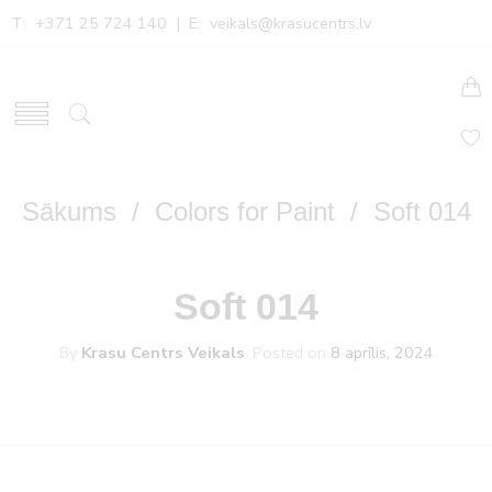
T: +371 25 724 140 | E:
veikals@krasucentrs.lv
Sākums
/
Colors for Paint
/ Soft 014
Soft 014
By
Krasu Centrs Veikals
.
Posted on
8 aprīlis, 2024