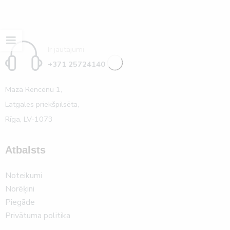
Ir jautājumi
+371 25724140
Mazā Rencēnu 1,
Latgales priekšpilsēta,
Rīga, LV-1073
Atbalsts
Noteikumi
Norēķini
Piegāde
Privātuma politika