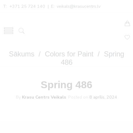
T: +371 25 724 140 | E:
veikals@krasucentrs.lv
Sākums
/
Colors for Paint
/ Spring
486
Spring 486
By
Krasu Centrs Veikals
.
Posted on
8 aprīlis, 2024