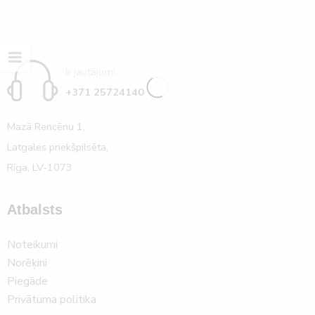
Ir jautājumi
+371 25724140
Mazā Rencēnu 1,
Latgales priekšpilsēta,
Rīga, LV-1073
Atbalsts
Noteikumi
Norēķini
Piegāde
Privātuma politika