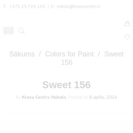
T: +371 25 724 140 | E:
veikals@krasucentrs.lv
Sākums
/
Colors for Paint
/ Sweet
156
Sweet 156
By
Krasu Centrs Veikals
.
Posted on
8 aprīlis, 2024