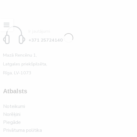
Ir jautājumi
+371 25724140
Mazā Rencēnu 1,
Latgales priekšpilsēta,
Rīga, LV-1073
Atbalsts
Noteikumi
Norēķini
Piegāde
Privātuma politika