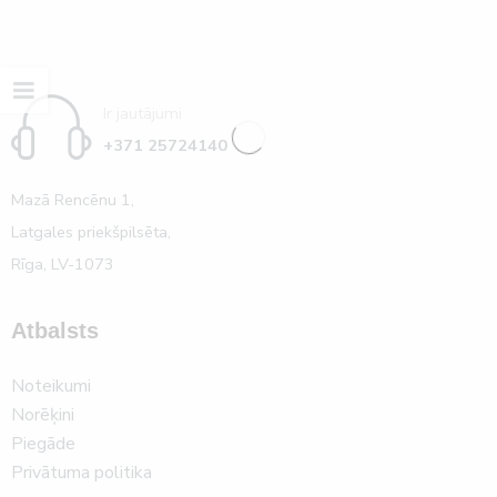
Ir jautājumi
+371 25724140
Mazā Rencēnu 1,
Latgales priekšpilsēta,
Rīga, LV-1073
Atbalsts
Noteikumi
Norēķini
Piegāde
Privātuma politika