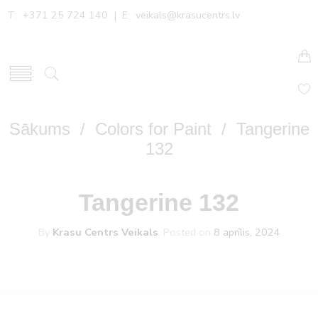
T: +371 25 724 140 | E:
veikals@krasucentrs.lv
Sākums
/
Colors for Paint
/ Tangerine
132
Tangerine 132
By
Krasu Centrs Veikals
.
Posted on
8 aprīlis, 2024