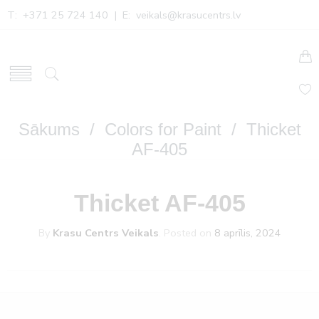
T: +371 25 724 140 | E:
veikals@krasucentrs.lv
Sākums
/
Colors for Paint
/ Thicket
AF-405
Thicket AF-405
By
Krasu Centrs Veikals
.
Posted on
8 aprīlis, 2024