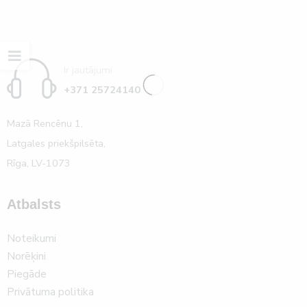
Ir jautājumi
+371 25724140
Mazā Rencēnu 1,
Latgales priekšpilsēta,
Rīga, LV-1073
Atbalsts
Noteikumi
Norēķini
Piegāde
Privātuma politika