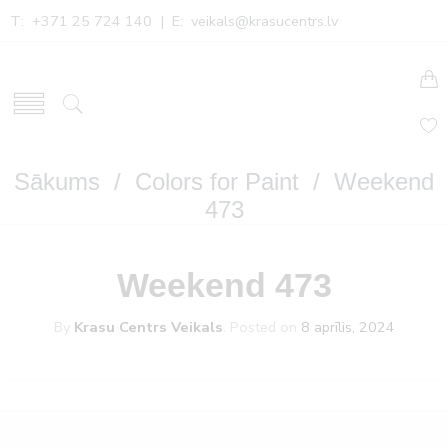
T: +371 25 724 140 | E:
veikals@krasucentrs.lv
Sākums
/
Colors for Paint
/ Weekend
473
Weekend 473
By
Krasu Centrs Veikals
.
Posted on
8 aprīlis, 2024