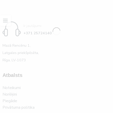
Ir jautājumi
+371 25724140
Mazā Rencēnu 1,
Latgales priekšpilsēta,
Rīga, LV-1073
Atbalsts
Noteikumi
Norēķini
Piegāde
Privātuma politika