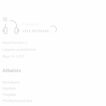
Ir jautājumi
+371 25724140
Mazā Rencēnu 1,
Latgales priekšpilsēta,
Rīga, LV-1073
Atbalsts
Noteikumi
Norēķini
Piegāde
Privātuma politika