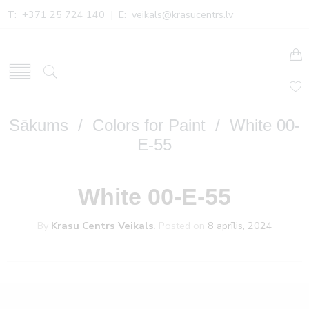
T: +371 25 724 140 | E:
veikals@krasucentrs.lv
Sākums
/
Colors for Paint
/ White 00-
E-55
White 00-E-55
By
Krasu Centrs Veikals
.
Posted on
8 aprīlis, 2024