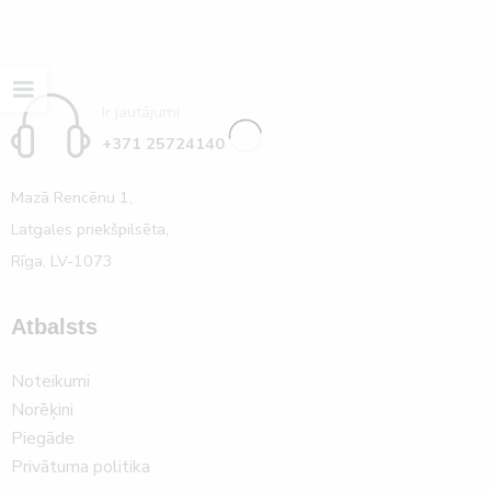
Ir jautājumi
+371 25724140
Mazā Rencēnu 1,
Latgales priekšpilsēta,
Rīga, LV-1073
Atbalsts
Noteikumi
Norēķini
Piegāde
Privātuma politika