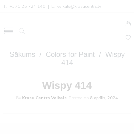
T: +371 25 724 140 | E:
veikals@krasucentrs.lv
Sākums
/
Colors for Paint
/ Wispy
414
Wispy 414
By
Krasu Centrs Veikals
.
Posted on
8 aprīlis, 2024