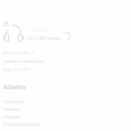
Ir jautājumi
+371 25724140
Mazā Rencēnu 1,
Latgales priekšpilsēta,
Rīga, LV-1073
Atbalsts
Noteikumi
Norēķini
Piegāde
Privātuma politika