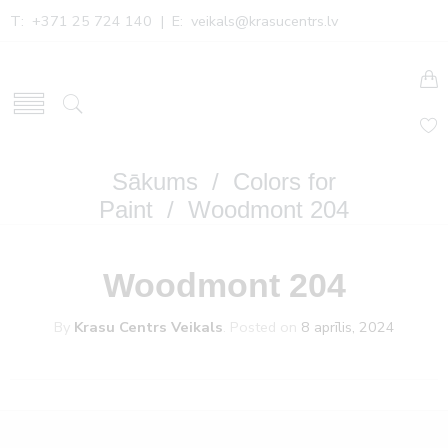
T: +371 25 724 140 | E:
veikals@krasucentrs.lv
Sākums
/
Colors for
Paint
/ Woodmont 204
Woodmont 204
By
Krasu Centrs Veikals
.
Posted on
8 aprīlis, 2024