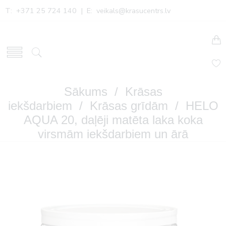
T: +371 25 724 140 | E:
veikals@krasucentrs.lv
Sākums
/
Krāsas
iekšdarbiem
/
Krāsas grīdām
/ HELO
AQUA 20, daļēji matēta laka koka
virsmām iekšdarbiem un ārā