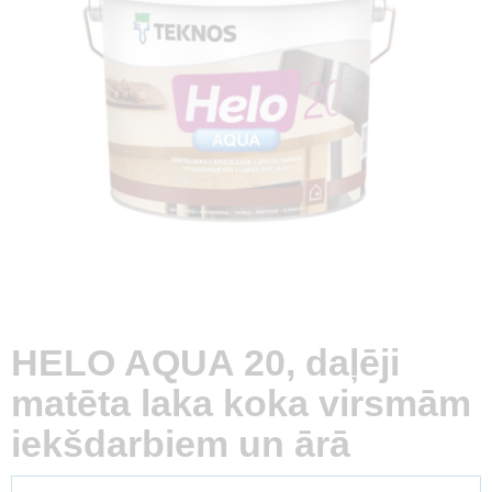
HELO AQUA 20, daļēji
matēta laka koka virsmām
iekšdarbiem un ārā