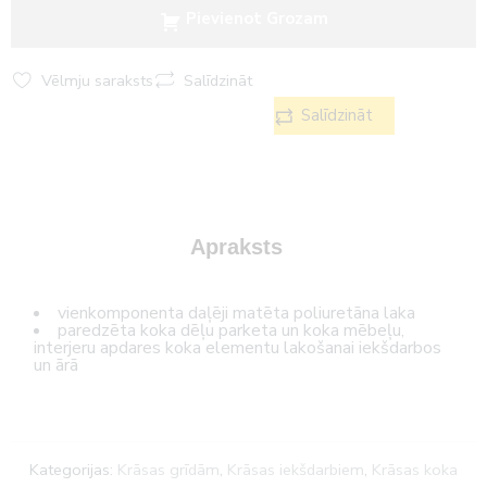
Pievienot Grozam
Vēlmju saraksts
Salīdzināt
Salīdzināt
Apraksts
vienkomponenta daļēji matēta poliuretāna laka
paredzēta koka dēļu parketa un koka mēbeļu,
interjeru apdares koka elementu lakošanai iekšdarbos
un ārā
Kategorijas:
Krāsas grīdām
,
Krāsas iekšdarbiem
,
Krāsas koka