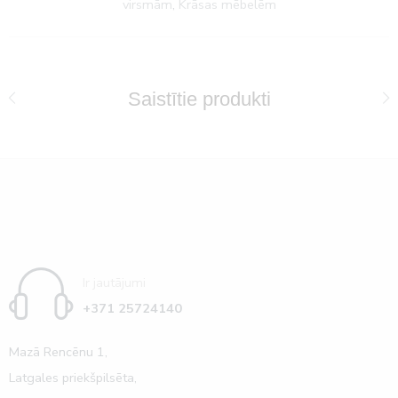
virsmām
,
Krāsas mēbelēm
Saistītie produkti
Ir jautājumi
+371 25724140
Mazā Rencēnu 1,
Latgales priekšpilsēta,