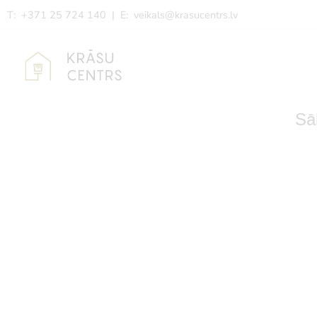
T: +371 25 724 140 | E:
veikals@krasucentrs.lv
Sā