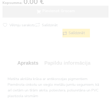
0.00
€
Kopsumma:
Pievienot Grozam
Vēlmju saraksts
Salīdzināt
Salīdzināt
Apraksts
Papildu informācija
Matēta akrilāta krāsa ar antikorozijas pigmentiem
Piemērota cinkotu un vieglo metālu jumtu segumiem, kā
arī cietām un tīrām akrila, poliestera, poliuretāna un PVC
plastizola virsmām