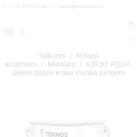
T: +371 25 724 140 | E:
veikals@krasucentrs.lv
Sākums
/
Krāsas
ārdarbiem
/
Metālam
/ KIRJO AQUA,
ūdens bāzes krāsa metāla jumtiem