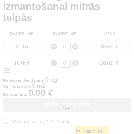
izmantošanai mitrās
telpās
DAUDZUMS
DAUDZUMS
CENA
3 litri
10.63
€
10 litri
28.02
€
0 kg
Kopējais daudzums
0 m2
Var nokrāsot
0.00
€
Kopsumma:
Pievienot Grozam
Vēlmju saraksts
Salīdzināt
Salīdzināt