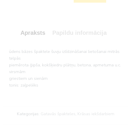
Apraksts
Papildu informācija
ūdens bāzes špaktele šuvju izlīdzināšanai lietošanai mitrās
telpās
piemērota ģipša, kokšķiedru plātņu, betona, apmetuma u.c.
virsmām
griestiem un sienām
tonis: zaļpelēks
Kategorijas:
Gatavās špakteles
,
Krāsas iekšdarbiem