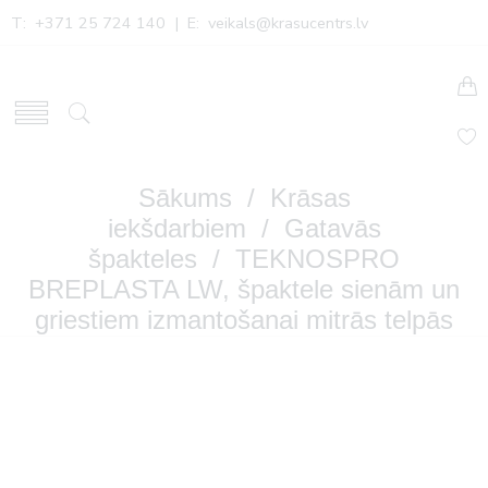
T: +371 25 724 140 | E:
veikals@krasucentrs.lv
Sākums
/
Krāsas
iekšdarbiem
/
Gatavās
špakteles
/ TEKNOSPRO
BREPLASTA LW, špaktele sienām un
griestiem izmantošanai mitrās telpās