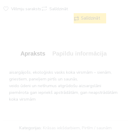
Vēlmju saraksts
Salīdzināt
Salīdzināt
Apraksts
Papildu informācija
aisargājošs, ekoloģisks vasks koka virsmām – sienām,
griestiem, paneļiem pirtīs un saunās,
veido ūdeni un netīrumus atgrūdošu aizsargslāni
piemērota gan iepriekš apstrādātām, gan neapstrādātām
koka virsmām
Kategorijas:
Krāsas iekšdarbiem
,
Pirtīm / saunām