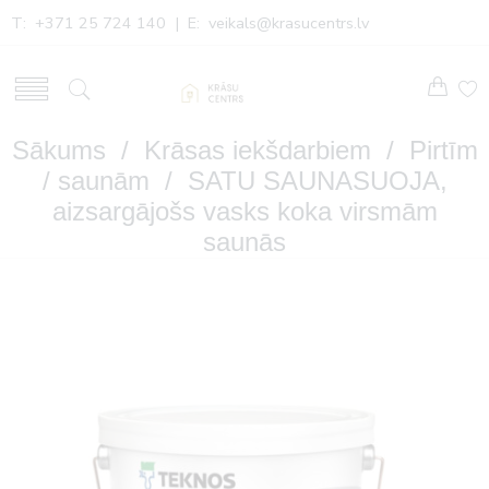
T: +371 25 724 140 | E:
veikals@krasucentrs.lv
Sākums
/
Krāsas iekšdarbiem
/
Pirtīm
/ saunām
/ SATU SAUNASUOJA,
aizsargājošs vasks koka virsmām
saunās