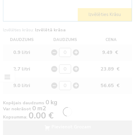
Izvēlēties Krāsu
Izvēlēties krāsu:
Izvēlētā krāsa
DAUDZUMS
DAUDZUMS
CENA
0.9 litri
9.49
€
2.7 litri
23.89
€
9.0 litri
56.65
€
0 kg
Kopējais daudzums
0 m2
Var nokrāsot
0.00
€
Kopsumma:
Pievienot Grozam