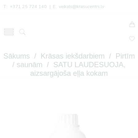
T: +371 25 724 140 | E:
veikals@krasucentrs.lv
Sākums
/
Krāsas iekšdarbiem
/
Pirtīm
/ saunām
/ SATU LAUDESUOJA,
aizsargājoša eļļa kokam