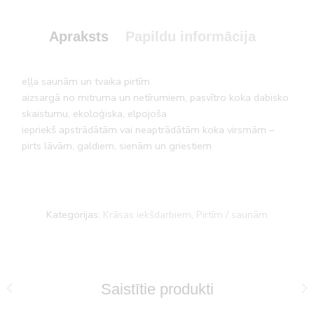
Apraksts
Papildu informācija
eļļa saunām un tvaika pirtīm
aizsargā no mitruma un netīrumiem, pasvītro koka dabisko
skaistumu, ekoloģiska, elpojoša
iepriekš apstrādātām vai neaptrādātām koka virsmām –
pirts lāvām, galdiem, sienām un griestiem
Kategorijas:
Krāsas iekšdarbiem
,
Pirtīm / saunām
Saistītie produkti