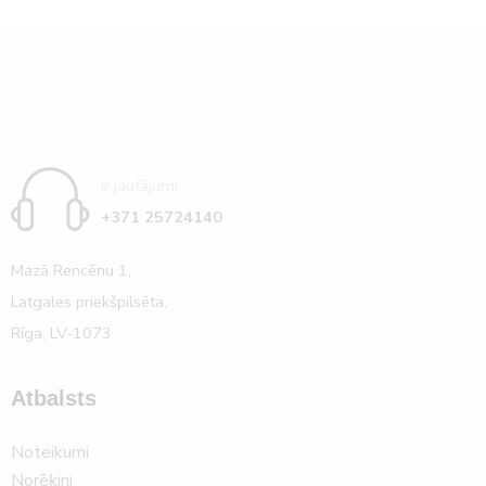
Ir jautājumi
+371 25724140
Mazā Rencēnu 1,
Latgales priekšpilsēta,
Rīga, LV-1073
Atbalsts
Noteikumi
Norēķini