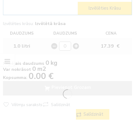
Izvēlēties Krāsu
Izvēlēties krāsu:
Izvēlētā krāsa
DAUDZUMS
DAUDZUMS
CENA
1.0 litri
17.39
€
0 kg
Kopējais daudzums
0 m2
Var nokrāsot
0.00
€
Kopsumma:
Pievienot Grozam
Vēlmju saraksts
Salīdzināt
Salīdzināt