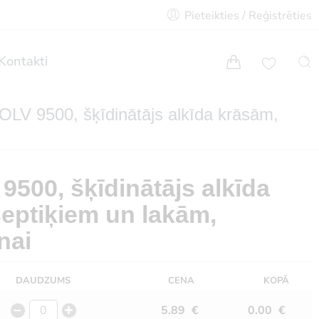
Pieteikties / Reģistrēties
Kontakti
 9500, šķīdinātājs alkīda krāsām,
00, šķīdinātājs alkīda
septiķiem un lakām,
nai
DAUDZUMS
CENA
KOPĀ
5.89
€
0.00
€