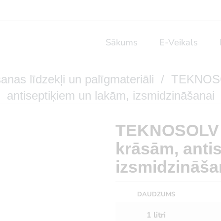
Sākums
E-Veikals
šanas līdzekļi un palīgmateriāli
/ TEKNOSOLV
antiseptiķiem un lakām, izsmidzināšanai
TEKNOSOLV 95
krāsām, anti
izsmidzināša
DAUDZUMS
1 litri