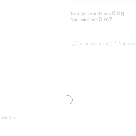
0 kg
Kopējais daudzums
0 m2
Var nokrāsot
Vēlmju saraksts
Salīdzinā
 tuvinātu