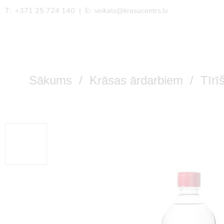
T: +371 25 724 140 | E:
veikals@krasucentrs.lv
Sākums
/
Krāsas ārdarbiem
/
Tīrī