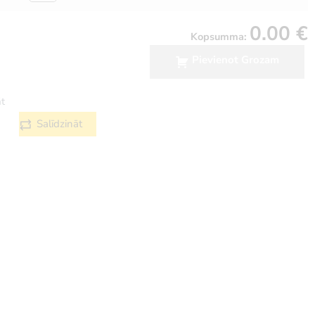
0.00
€
Kopsumma:
Pievienot Grozam
t
Salīdzināt