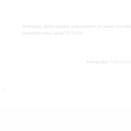
šķīdinātājs alkīda krāsām, antiseptiķiem un lakām, izsmidz
piemērots krāsu sērijai FUTURA
Kategorijas:
Atšķaidītāji